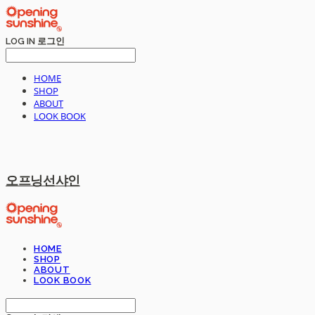
LOG IN
로그인
HOME
SHOP
ABOUT
LOOK BOOK
오프닝선샤인
HOME
SHOP
ABOUT
LOOK BOOK