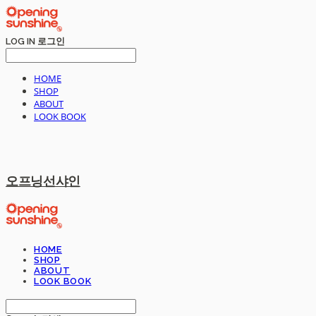
LOG IN
로그인
HOME
SHOP
ABOUT
LOOK BOOK
오프닝선샤인
HOME
SHOP
ABOUT
LOOK BOOK