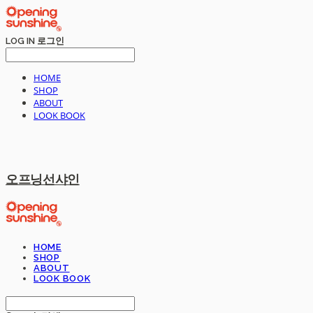
LOG IN
로그인
HOME
SHOP
ABOUT
LOOK BOOK
오프닝선샤인
HOME
SHOP
ABOUT
LOOK BOOK