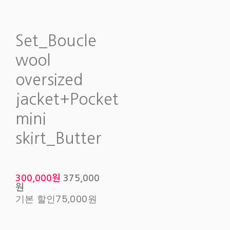
Set_Boucle
wool
oversized
jacket+Pocket
mini
skirt_Butter
300,000원
375,000
원
기본 할인
75,000원