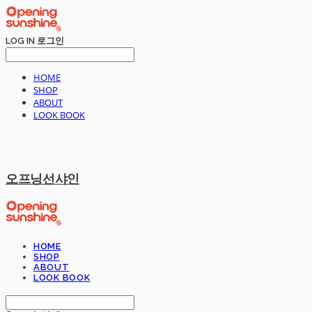
LOG IN
로그인
HOME
SHOP
ABOUT
LOOK BOOK
오프닝선샤인
HOME
SHOP
ABOUT
LOOK BOOK