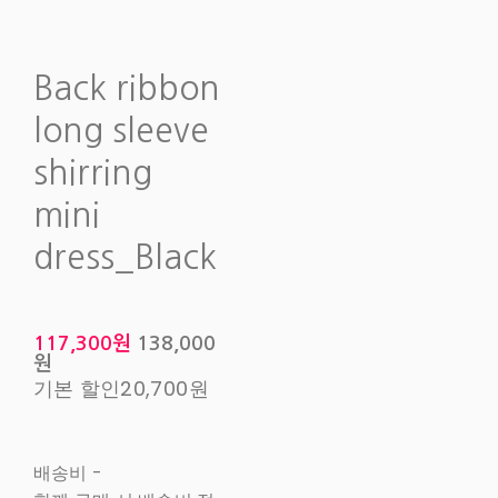
Back ribbon
long sleeve
shirring
mini
dress_Black
117,300원
138,000
원
기본 할인
20,700원
배송비
-