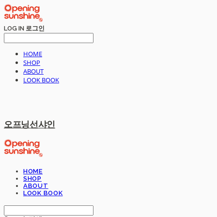
LOG IN
로그인
HOME
SHOP
ABOUT
LOOK BOOK
오프닝선샤인
HOME
SHOP
ABOUT
LOOK BOOK