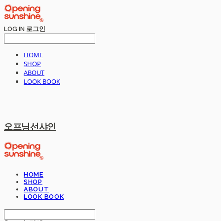
LOG IN
로그인
HOME
SHOP
ABOUT
LOOK BOOK
오프닝선샤인
HOME
SHOP
ABOUT
LOOK BOOK