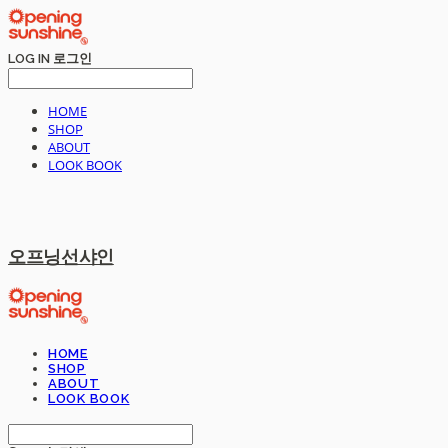
LOG IN
로그인
HOME
SHOP
ABOUT
LOOK BOOK
오프닝선샤인
HOME
SHOP
ABOUT
LOOK BOOK