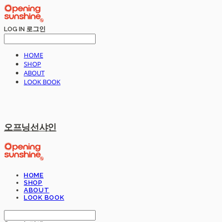
LOG IN
로그인
HOME
SHOP
ABOUT
LOOK BOOK
오프닝선샤인
HOME
SHOP
ABOUT
LOOK BOOK