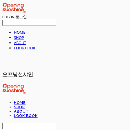
LOG IN
로그인
HOME
SHOP
ABOUT
LOOK BOOK
오프닝선샤인
HOME
SHOP
ABOUT
LOOK BOOK