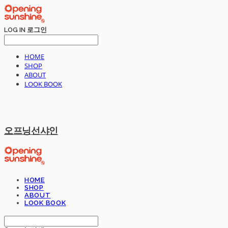
LOG IN
로그인
HOME
SHOP
ABOUT
LOOK BOOK
오프닝선샤인
HOME
SHOP
ABOUT
LOOK BOOK