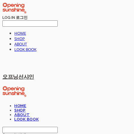
LOG IN
로그인
HOME
SHOP
ABOUT
LOOK BOOK
오프닝선샤인
HOME
SHOP
ABOUT
LOOK BOOK