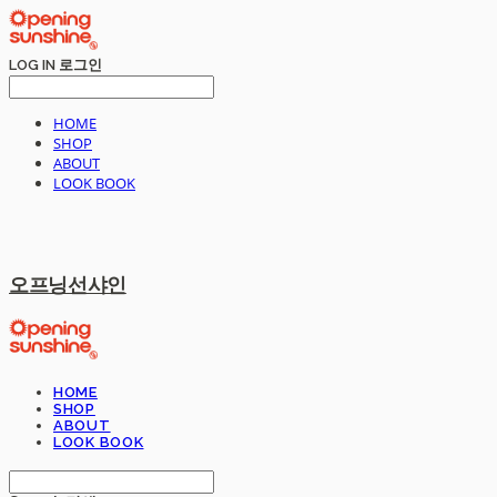
LOG IN
로그인
HOME
SHOP
ABOUT
LOOK BOOK
오프닝선샤인
HOME
SHOP
ABOUT
LOOK BOOK