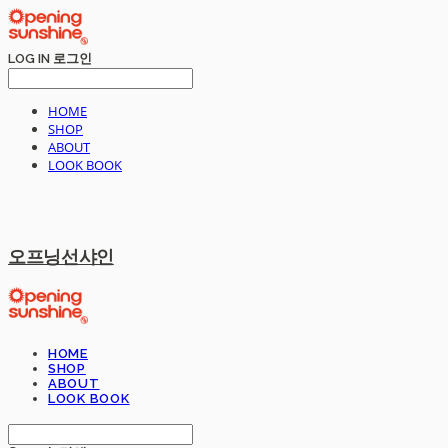
LOG IN
로그인
HOME
SHOP
ABOUT
LOOK BOOK
오프닝선샤인
HOME
SHOP
ABOUT
LOOK BOOK