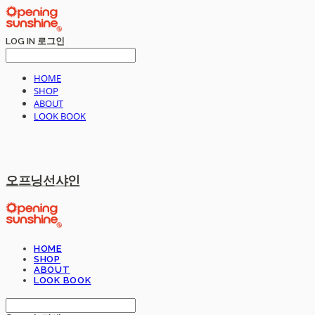
LOG IN
로그인
HOME
SHOP
ABOUT
LOOK BOOK
오프닝선샤인
HOME
SHOP
ABOUT
LOOK BOOK